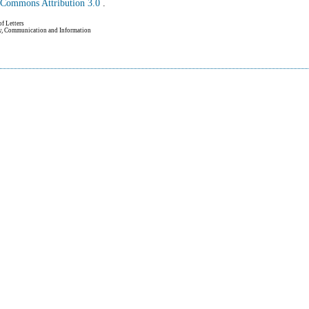
e Commons Attribution 3.0
.
of Letters
hy, Communication and Information