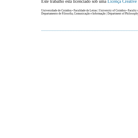
Este trabalho está licenciado sob uma
Licença Creativ
Universidade de Coimbra • Faculdade de Letras | University of Coimbra • Faculty 
Departamento de Filosofia, Comunicação e Informação | Department of Philosop