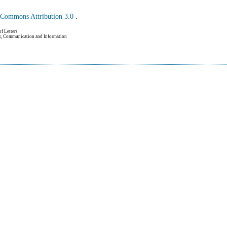
e Commons Attribution 3.0
.
of Letters
hy, Communication and Information