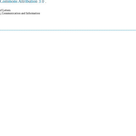
e Commons Attribution 3.0
.
of Letters
hy, Communication and Information