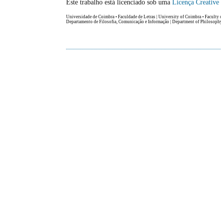
Este trabalho está licenciado sob uma
Licença Creativ
Universidade de Coimbra • Faculdade de Letras | University of Coimbra • Faculty 
Departamento de Filosofia, Comunicação e Informação | Department of Philosop