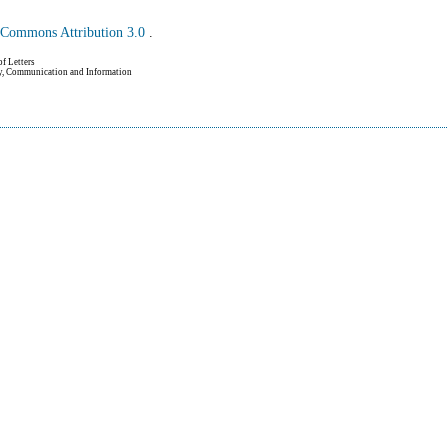
e Commons Attribution 3.0
.
of Letters
hy, Communication and Information