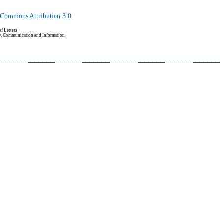
e Commons Attribution 3.0
.
of Letters
hy, Communication and Information