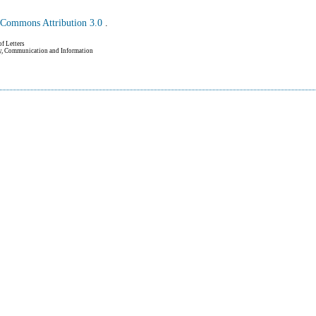
e Commons Attribution 3.0
.
of Letters
hy, Communication and Information