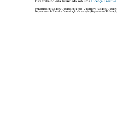
Este trabalho está licenciado sob uma
Licença Creativ
Universidade de Coimbra • Faculdade de Letras | University of Coimbra • Faculty 
Departamento de Filosofia, Comunicação e Informação | Department of Philosop