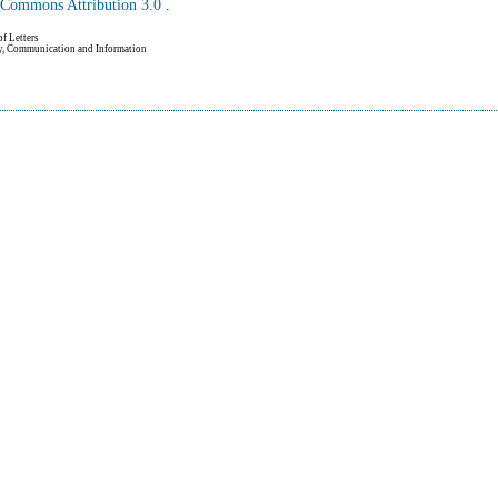
e Commons Attribution 3.0
.
of Letters
hy, Communication and Information