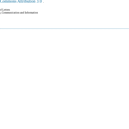
e Commons Attribution 3.0
.
of Letters
hy, Communication and Information