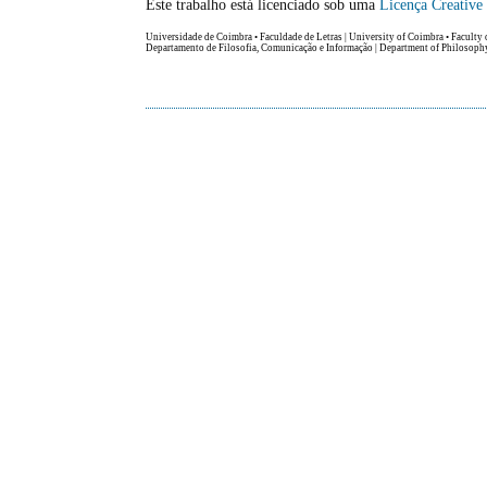
Este trabalho está licenciado sob uma
Licença Creativ
Universidade de Coimbra • Faculdade de Letras | University of Coimbra • Faculty 
Departamento de Filosofia, Comunicação e Informação | Department of Philosop