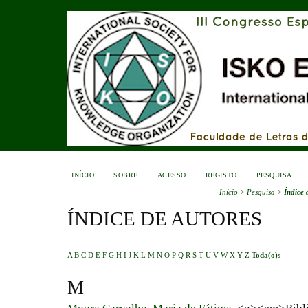
INÍCIO
SOBRE
ACESSO
REGISTO
PESQUISA
Início
>
Pesquisa
>
Índice 
ÍNDICE DE AUTORES
A
B
C
D
E
F
G
H
I
J
K
L
M
N
O
P
Q
R
S
T
U
V
W
X
Y
Z
Toda(o)s
M