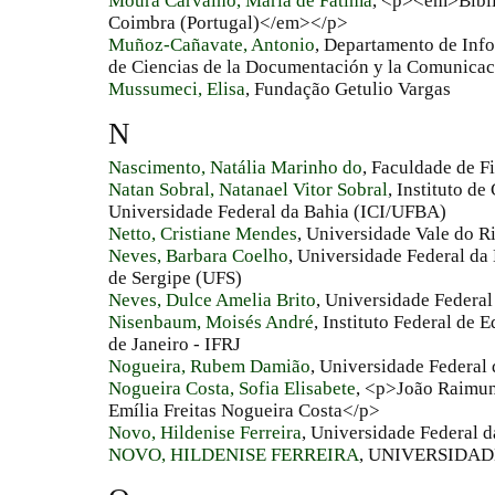
Moura Carvalho, Maria de Fátima
, <p><em>Bibli
Coimbra (Portugal)</em></p>
Muñoz-Cañavate, Antonio
, Departamento de Inf
de Ciencias de la Documentación y la Comunicac
Mussumeci, Elisa
, Fundação Getulio Vargas
N
Nascimento, Natália Marinho do
, Faculdade de Fi
Natan Sobral, Natanael Vitor Sobral
, Instituto d
Universidade Federal da Bahia (ICI/UFBA)
Netto, Cristiane Mendes
, Universidade Vale do R
Neves, Barbara Coelho
, Universidade Federal da
de Sergipe (UFS)
Neves, Dulce Amelia Brito
, Universidade Federal
Nisenbaum, Moisés André
, Instituto Federal de
de Janeiro - IFRJ
Nogueira, Rubem Damião
, Universidade Federal
Nogueira Costa, Sofia Elisabete
, <p>João Raimu
Emília Freitas Nogueira Costa</p>
Novo, Hildenise Ferreira
, Universidade Federal d
NOVO, HILDENISE FERREIRA
, UNIVERSIDA