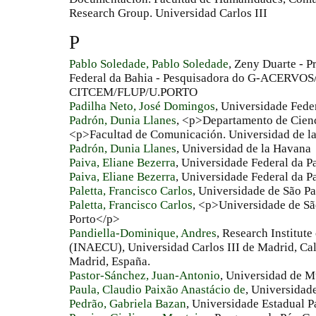
Research Group. Universidad Carlos III
P
Pablo Soledade, Pablo Soledade
, Zeny Duarte - P
Federal da Bahia - Pesquisadora do G-ACERV
CITCEM/FLUP/U.PORTO
Padilha Neto, José Domingos
, Universidade Fede
Padrón, Dunia Llanes
, <p>Departamento de Cienc
<p>Facultad de Comunicación. Universidad de l
Padrón, Dunia Llanes
, Universidad de la Havana
Paiva, Eliane Bezerra
, Universidade Federal da Pa
Paiva, Eliane Bezerra
, Universidade Federal da P
Paletta, Francisco Carlos
, Universidade de São P
Paletta, Francisco Carlos
, <p>Universidade de S
Porto</p>
Pandiella-Dominique, Andres
, Research Institut
(INAECU), Universidad Carlos III de Madrid, Cal
Madrid, España.
Pastor-Sánchez, Juan-Antonio
, Universidad de M
Paula, Claudio Paixão Anastácio de
, Universidad
Pedrão, Gabriela Bazan
, Universidade Estadual P