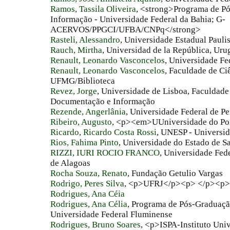
Ramos, Tassila Oliveira
, <strong>Programa de P
Informação - Universidade Federal da Bahia; G-
ACERVOS/PPGCI/UFBA/CNPq</strong>
Rasteli, Alessandro
, Universidade Estadual Pauli
Rauch, Mirtha
, Universidad de la República, Uru
Renault, Leonardo Vasconcelos
, Universidade Fe
Renault, Leonardo Vasconcelos
, Faculdade de C
UFMG/Biblioteca
Revez, Jorge
, Universidade de Lisboa, Faculdade
Documentação e Informação
Rezende, Angerlânia
, Universidade Federal de 
Ribeiro, Augusto
, <p><em>UUniversidade do P
Ricardo, Ricardo Costa Rossi
, UNESP - Universid
Rios, Fahima Pinto
, Universidade do Estado de 
RIZZI, IURI ROCIO FRANCO
, Universidade Fed
de Alagoas
Rocha Souza, Renato
, Fundação Getulio Vargas
Rodrigo, Peres Silva
, <p>UFRJ</p><p> </p><p>
Rodrigues, Ana Céia
Rodrigues, Ana Célia
, Programa de Pós-Graduaçã
Universidade Federal Fluminense
Rodrigues, Bruno Soares
, <p>ISPA-Instituto Uni