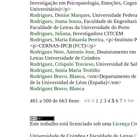
Investigação em Psicopatologia, Emoções, Cogni
Universitário)</p>
Rodrigues, Denise Marques
, Universidade Feder
Rodrigues, Joana Sousa
, Faculdade de Engenhari
Faculdade de Letras da Universidade do Porto
Rodrigues, Juliana
, Investigadora CITCEM
Rodrigues, Maria Eduarda Pereira
, <p>Instituto 
<p>CERNAS-IPCB (FCT)</p>
Rodrigues Neto, Antonio Jose
, Doutoramento em 
Letras Universidade de Coimbra
Rodríguez, Críspulo Travieso
, Universidad de S
Rodriguez, Sonia Maria Troitiño
Rodríguez Bravo, Blanca
, <em>Departamento de 
de la Universidad de Léon (España)</em>
Rodríguez Bravo, Blanca
401 a 500 de 663 Itens
<<
<
1
2
3
4
5
6
7
>
>>
Este trabalho está licenciado sob uma
Licença Cr
Universidade de Coimbra • Faculdade de Letras | 