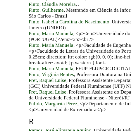
Pinto, Cláudia Moreira
, .
Pinto, Guilherme
, Mestrando em Ciência da Info
São Carlos - Brasil
Pinto, Isabella Carolina do Nascimento
, Universi
Janeiro (UNIRIO)
Pinto, Maria Manuela
, <p><em>Universidade do 
(PORTUGAL)</em></p><br />
Pinto, Maria Manuela
, <p>Faculdade de Engenha
<p>Faculdade de Letras da Universidade do Port
0.25cm; direction: ltr; color: rgb(0, 0, 0); line-he
break-after: avoid; }p.western { font-
Pinto, Maria Manuela
, FEUP-FLUP/CIC.DIGITAL
Pinto, Virgínia Bentes
, Professora Doutora na Un
Pret, Raquel Luise
, Professora Assistente Depart
(GCI) Universidade Federal Fluminense (UFF) Nite
Pret, Raquel Luise
, Professora Assistente do Dep
da Universidade Federal Fluminense - Niterói/RJ 
Pulido, Margarita Pérez
, <p>Departamento de In
<p>Universidad de Extremadura</p>
R
Ramos, José Alimateia Aquino
, Universidade Fed