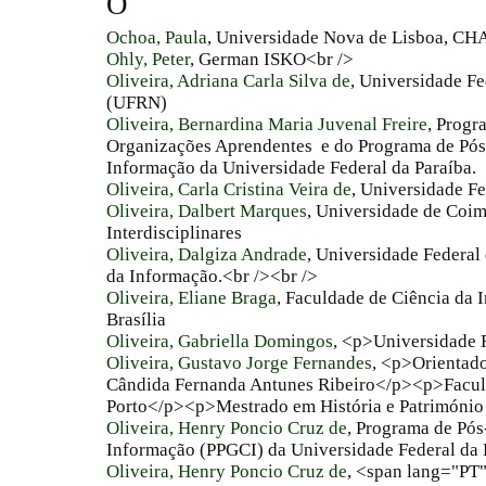
O
Ochoa, Paula
, Universidade Nova de Lisboa, 
Ohly, Peter
, German ISKO<br />
Oliveira, Adriana Carla Silva de
, Universidade F
(UFRN)
Oliveira, Bernardina Maria Juvenal Freire
, Progr
Organizações Aprendentes e do Programa de Pó
Informação da Universidade Federal da Paraíba.
Oliveira, Carla Cristina Veira de
, Universidade F
Oliveira, Dalbert Marques
, Universidade de Coim
Interdisciplinares
Oliveira, Dalgiza Andrade
, Universidade Federal
da Informação.<br /><br />
Oliveira, Eliane Braga
, Faculdade de Ciência da 
Brasília
Oliveira, Gabriella Domingos
, <p>Universidade 
Oliveira, Gustavo Jorge Fernandes
, <p>Orientad
Cândida Fernanda Antunes Ribeiro</p><p>Faculd
Porto</p><p>Mestrado em História e Património
Oliveira, Henry Poncio Cruz de
, Programa de Pó
Informação (PPGCI) da Universidade Federal da 
Oliveira, Henry Poncio Cruz de
, <span lang="PT