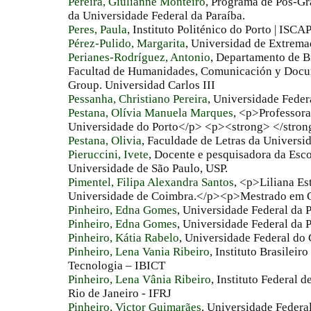
Pereira, Giulianne Monteiro
, Programa de Pós-G
da Universidade Federal da Paraíba.
Peres, Paula
, Instituto Politénico do Porto | IS
Pérez-Pulido, Margarita
, Universidad de Extrema
Perianes-Rodríguez, Antonio
, Departamento de 
Facultad de Humanidades, Comunicación y Doc
Group. Universidad Carlos III
Pessanha, Christiano Pereira
, Universidade Feder
Pestana, Olívia Manuela Marques
, <p>Professora
Universidade do Porto</p> <p><strong> </stro
Pestana, Olivia
, Faculdade de Letras da Universi
Pieruccini, Ivete
, Docente e pesquisadora da Esc
Universidade de São Paulo, USP.
Pimentel, Filipa Alexandra Santos
, <p>Liliana Es
Universidade de Coimbra.</p><p>Mestrado em C
Pinheiro, Edna Gomes
, Universidade Federal da P
Pinheiro, Edna Gomes
, Universidade Federal da 
Pinheiro, Kátia Rabelo
, Universidade Federal do
Pinheiro, Lena Vania Ribeiro
, Instituto Brasilei
Tecnologia – IBICT
Pinheiro, Lena Vânia Ribeiro
, Instituto Federal 
Rio de Janeiro - IFRJ
Pinheiro, Victor Guimarães
, Universidade Federa