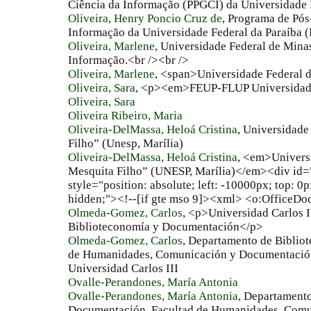
Ciência da Informação (PPGCI) da Universidade 
Oliveira, Henry Poncio Cruz de
, Programa de Pó
Informação da Universidade Federal da Paraíba (
Oliveira, Marlene
, Universidade Federal de Minas
Informação.<br /><br />
Oliveira, Marlene
, <span>Universidade Federal 
Oliveira, Sara
, <p><em>FEUP-FLUP Universida
Oliveira, Sara
Oliveira Ribeiro, Maria
Oliveira-DelMassa, Heloá Cristina
, Universidade
Filho” (Unesp, Marília)
Oliveira-DelMassa, Heloá Cristina
, <em>Universi
Mesquita Filho” (UNESP, Marília)</em><div id=
style="position: absolute; left: -10000px; top: 0
hidden;"><!--[if gte mso 9]><xml> <o:OfficeD
Olmeda-Gomez, Carlos
, <p>Universidad Carlos 
Biblioteconomía y Documentación</p>
Olmeda-Gomez, Carlos
, Departamento de Biblio
de Humanidades, Comunicación y Documentació
Universidad Carlos III
Ovalle-Perandones, María Antonia
Ovalle-Perandones, María Antonia
, Departament
Documentación. Facultad de Humanidades, Com